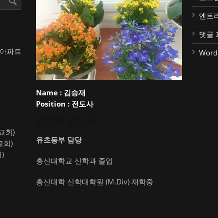
엔트
댓글 
대아파트
Word
Name :
김승재
Position :
전도사
김승재 전도사
약교회)
유초등부 담당
교회)
)
총신대학교 신학과 졸업
총신대학 신학대학원 (M.Div) 재학중