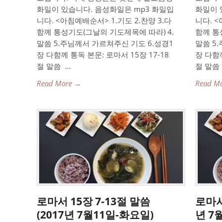
화일이 있습니다. 음성화일은 mp3 화일입
화일이 
니다. <아침예배순서> 1.기도 2.찬양 3.다
니다. <
함께 통성기도(그날의 기도제목에 따라) 4.
함께 통
말씀 5.주님께서 가르쳐주신 기도 6.성경1
말씀 5
장 다함께 통독 본문: 로마서 15장 17-18
장 다함께
절 말씀 ...
절 말씀
Read More →
Read M
로마서 15장 7-13절 말씀
로마서
(2017년 7월11일-화요일)
년 7