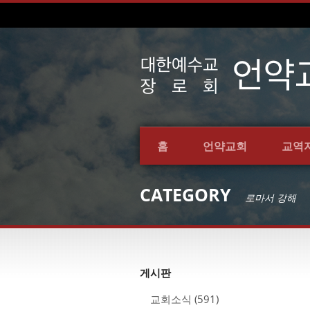
홈
언약교회
교역
CATEGORY
로마서 강해
게시판
교회소식
(591)