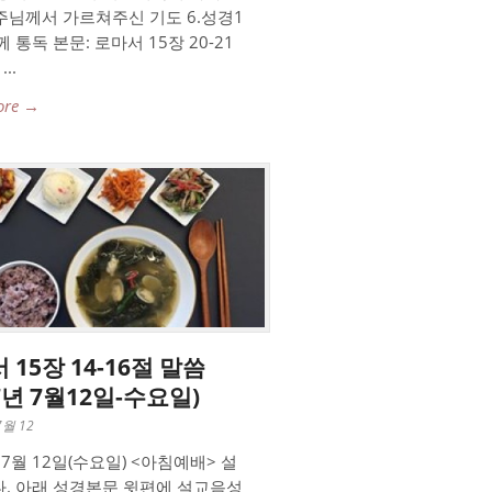
.주님께서 가르쳐주신 기도 6.성경1
 통독 본문: 로마서 15장 20-21
..
ore →
 15장 14-16절 말씀
17년 7월12일-수요일)
7월 12
 7월 12일(수요일) <아침예배> 설
. 아래 성경본문 윗편에 설교음성