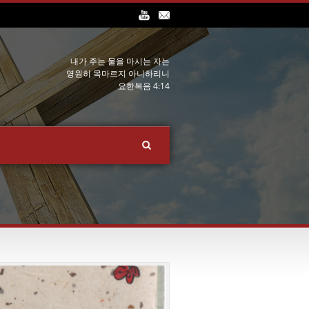
내가 주는 물을 마시는 자는
영원히 목마르지 아니하리니
요한복음 4:14