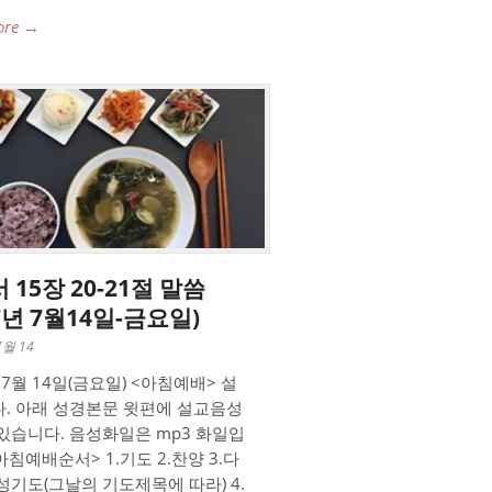
ore →
 15장 20-21절 말씀
17년 7월14일-금요일)
7월 14
 7월 14일(금요일) <아침예배> 설
. 아래 성경본문 윗편에 설교음성
있습니다. 음성화일은 mp3 화일입
아침예배순서> 1.기도 2.찬양 3.다
성기도(그날의 기도제목에 따라) 4.