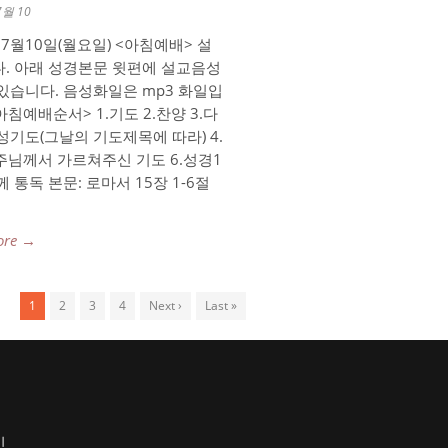
7월 10
 7월10일(월요일) <아침예배> 설
. 아래 성경본문 윗편에 설교음성
있습니다. 음성화일은 mp3 화일입
아침예배순서> 1.기도 2.찬양 3.다
성기도(그날의 기도제목에 따라) 4.
.주님께서 가르쳐주신 기도 6.성경1
 통독 본문: 로마서 15장 1-6절
ore →
1
2
3
4
Next ›
Last »
인