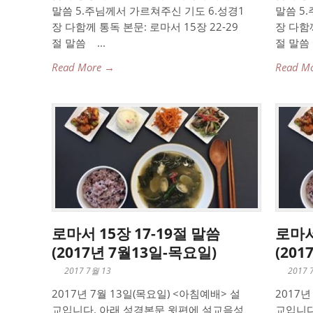
말씀 5.주님께서 가르쳐주신 기도 6.성경1
말씀 5
장 다함께 통독 본문: 로마서 15장 22-29
장 다함께
절 말씀 ...
절 말씀 .
Read More →
Read M
로마서 15장 17-19절 말씀
로마서
(2017년 7월13일-목요일)
(20
2017 7월 13
2017 
2017년 7월 13일(목요일) <아침예배> 설
2017년
교입니다. 아래 성경본문 윗편에 설교음성
교입니다