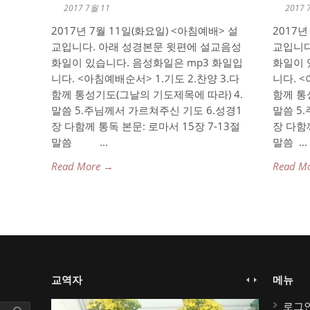
2017 7월 11
2017 
2017년 7월 11일(화요일) <아침예배> 설
2017년
교입니다. 아래 성경본문 윗편에 설교음성
교입니다
화일이 있습니다. 음성화일은 mp3 화일입
화일이 
니다. <아침예배순서> 1.기도 2.찬양 3.다
니다. <
함께 통성기도(그날의 기도제목에 따라) 4.
함께 통
말씀 5.주님께서 가르쳐주신 기도 6.성경1
말씀 5
장 다함께 통독 본문: 로마서 15장 7-13절
장 다함께
말씀 ...
말씀 ...
Read More →
Read M
교역자
메뉴
로그