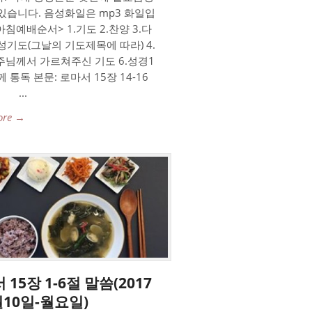
있습니다. 음성화일은 mp3 화일입
아침예배순서> 1.기도 2.찬양 3.다
성기도(그날의 기도제목에 따라) 4.
.주님께서 가르쳐주신 기도 6.성경1
 통독 본문: 로마서 15장 14-16
 ...
ore →
 15장 1-6절 말씀(2017
월10일-월요일)