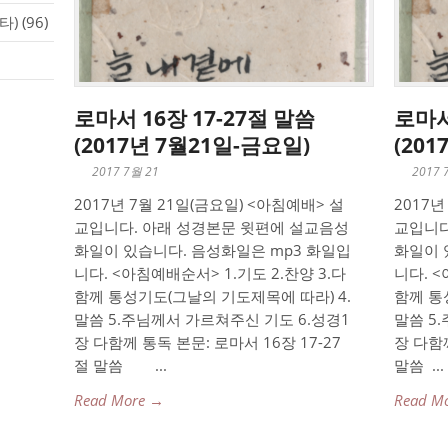
타)
(96)
로마서 16장 17-27절 말씀
로마서
(2017년 7월21일-금요일)
(20
2017 7월 21
2017 
2017년 7월 21일(금요일) <아침예배> 설
2017년
교입니다. 아래 성경본문 윗편에 설교음성
교입니다
화일이 있습니다. 음성화일은 mp3 화일입
화일이 
니다. <아침예배순서> 1.기도 2.찬양 3.다
니다. <
함께 통성기도(그날의 기도제목에 따라) 4.
함께 통
말씀 5.주님께서 가르쳐주신 기도 6.성경1
말씀 5
장 다함께 통독 본문: 로마서 16장 17-27
장 다함께
절 말씀 ...
말씀 ...
Read More →
Read M