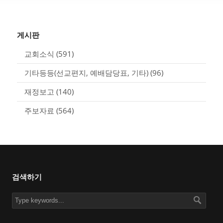
게시판
교회소식
(591)
기타등등(선교편지, 예배담당표, 기타)
(96)
재정보고
(140)
주보자료
(564)
검색하기