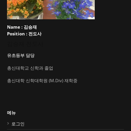
Name :
김승재
Position :
전도사
김승재 전도사
유초등부 담당
총신대학교 신학과 졸업
총신대학 신학대학원 (M.Div) 재학중
메뉴
로그인