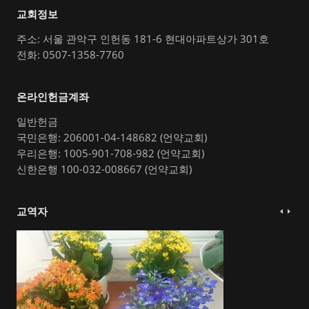
교회정보
주소: 서울 관악구 인헌동 181-6 현대아파트상가 301호
전화: 0507-1358-7760
온라인헌금계좌
일반헌금
국민은행: 206001-04-148682 (언약교회)
우리은행: 1005-901-708-982 (언약교회)
신한은행 100-032-008667 (언약교회)
교역자