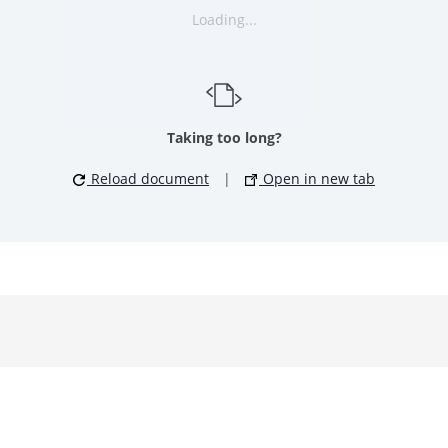
Loading...
Taking too long?
Reload document
|
Open in new tab