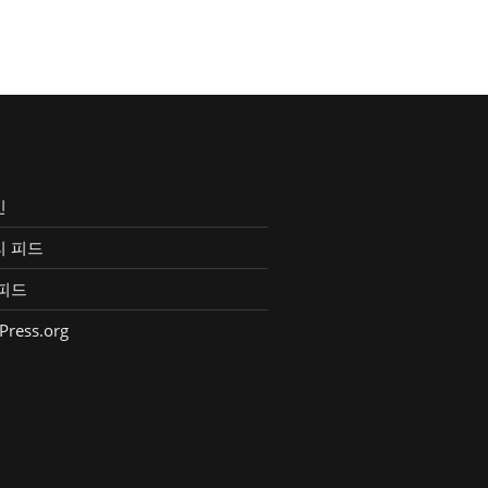
인
리 피드
피드
Press.org