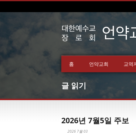
홈
언약교회
교역
글 읽기
2026년 7월5일 주보
2026 7월 03