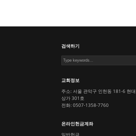
검색하기
교회정보
주소: 서울 관악구 인헌동 181-6 현
상가 301호
전화: 0507-1358-7760
온라인헌금계좌
일반헌금