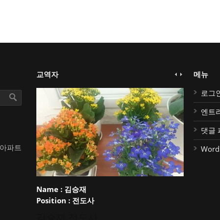
교역자
메뉴
로그
엔트
댓글 
대아파트
Word
Name :
김승재
Position :
전도사
김승재 전도사