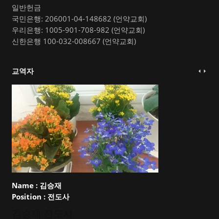
일반헌금
국민은행: 206001-04-148682 (언약교회)
우리은행: 1005-901-708-982 (언약교회)
신한은행 100-032-008667 (언약교회)
교역자
Name :
김승재
Position :
전도사
김승재 전도사