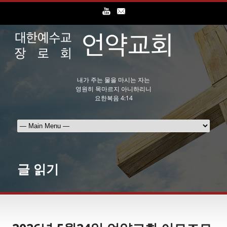
내가 주는 물을 마시는 자는
영원히 목마르지 아니하리니
요한복음 4:14
글 읽기