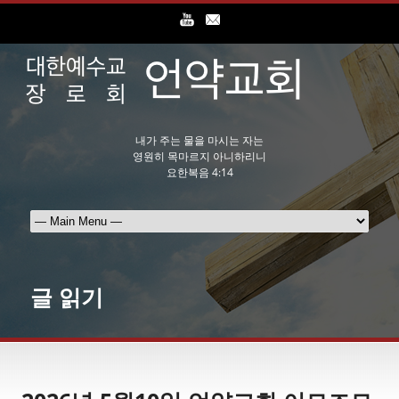
내가 주는 물을 마시는 자는
영원히 목마르지 아니하리니
요한복음 4:14
글 읽기