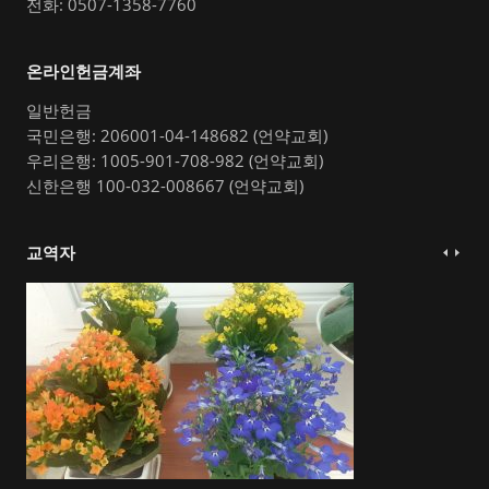
전화: 0507-1358-7760
온라인헌금계좌
일반헌금
국민은행: 206001-04-148682 (언약교회)
우리은행: 1005-901-708-982 (언약교회)
신한은행 100-032-008667 (언약교회)
교역자