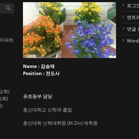
로그
엔트
댓글 
대아파트
Word
Name :
김승재
Position :
전도사
김승재 전도사
약교회)
유초등부 담당
교회)
)
총신대학교 신학과 졸업
총신대학 신학대학원 (M.Div) 재학중