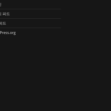
인
리 피드
피드
Press.org