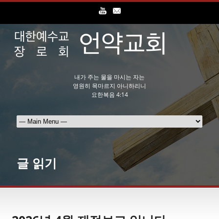
내가 주는 물을 마시는 자는
영원히 목마르지 아니하리니
요한복음 4:14
글 읽기