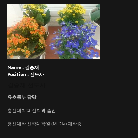
Name :
김승재
Position :
전도사
김승재 전도사
유초등부 담당
총신대학교 신학과 졸업
총신대학 신학대학원 (M.Div) 재학중