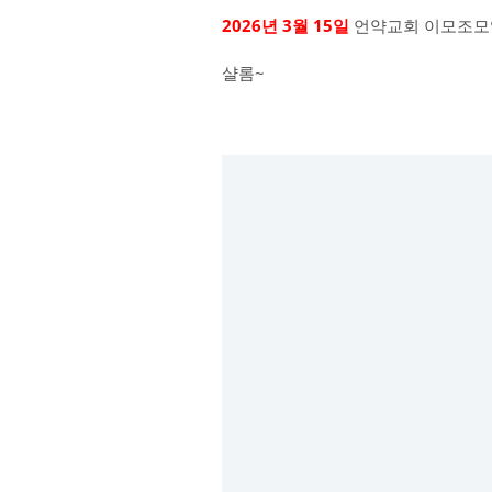
2026년 3월 15일
언약교회 이모조모
샬롬~