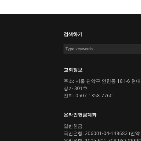
검색하기
교회정보
주소: 서울 관악구 인헌동 181-6 현
상가 301호
전화: 0507-1358-7760
온라인헌금계좌
일반헌금
국민은행: 206001-04-148682 (언
우리은행: 1005-901-708-982 (언약