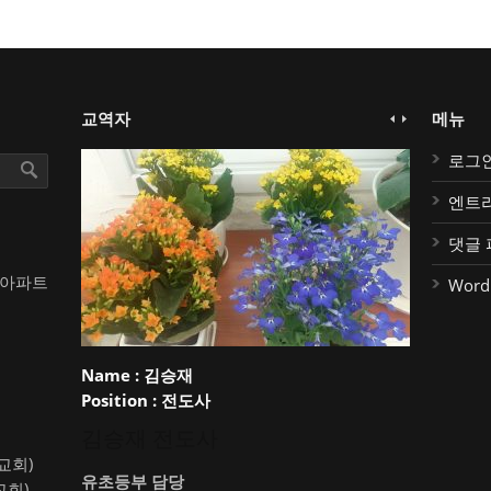
교역자
메뉴
로그
엔트
댓글 
대아파트
Word
Name :
김승재
Position :
전도사
김승재 전도사
약교회)
유초등부 담당
교회)