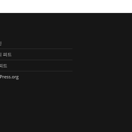
인
리 피드
피드
Press.org