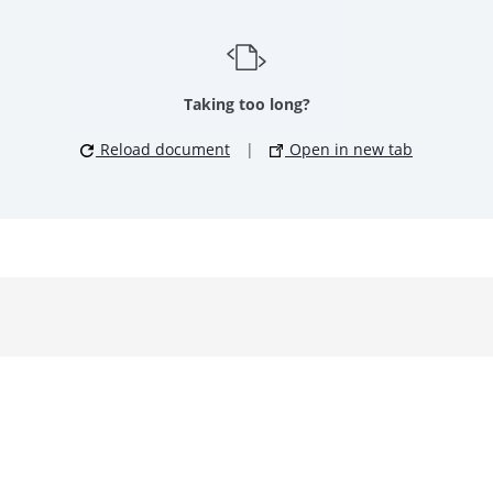
Taking too long?
Reload document
|
Open in new tab