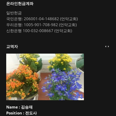
온라인헌금계좌
일반헌금
국민은행: 206001-04-148682 (언약교회)
우리은행: 1005-901-708-982 (언약교회)
신한은행 100-032-008667 (언약교회)
교역자
Name :
김승재
Position :
전도사