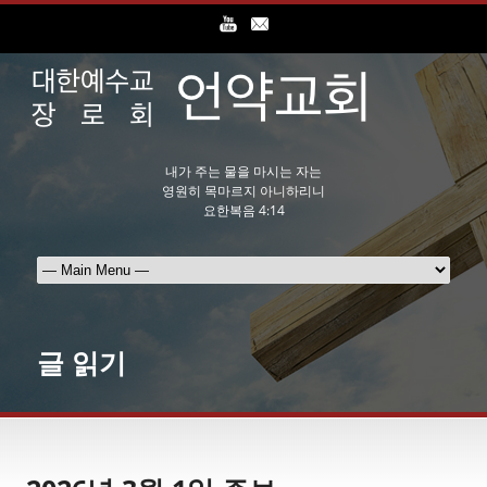
내가 주는 물을 마시는 자는
영원히 목마르지 아니하리니
요한복음 4:14
글 읽기