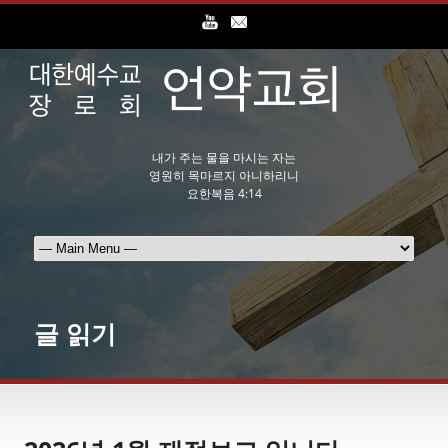
내가 주는 물을 마시는 자는
영원히 목마르지 아니하리니
요한복음 4:14
글 읽기