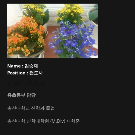
Name :
김승재
Position :
전도사
김승재 전도사
유초등부 담당
총신대학교 신학과 졸업
총신대학 신학대학원 (M.Div) 재학중