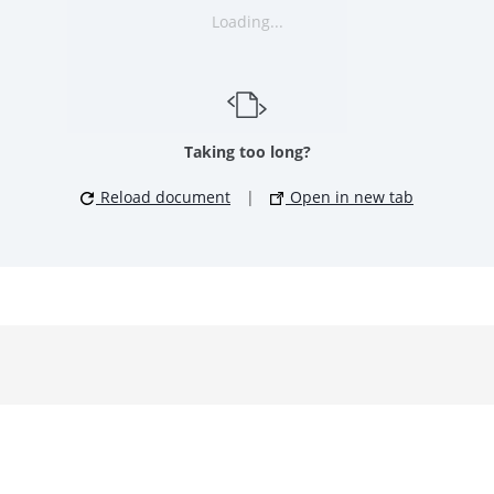
Loading...
Taking too long?
Reload document
|
Open in new tab