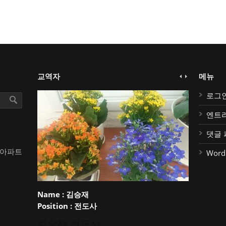
교역자
메뉴
로그
엔트
댓글 
대아파트
Word
Name :
김승재
Position :
전도사
김승재 전도사