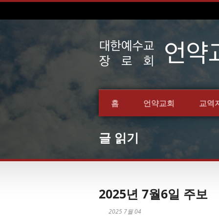
홈
언약교회
교역
글 읽기
2025년 7월6일 주보
2025 7월 04