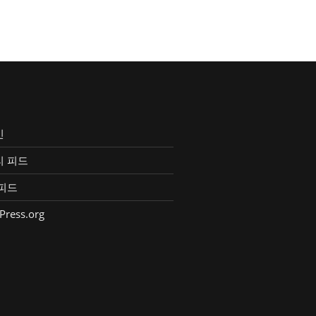
인
리 피드
피드
Press.org