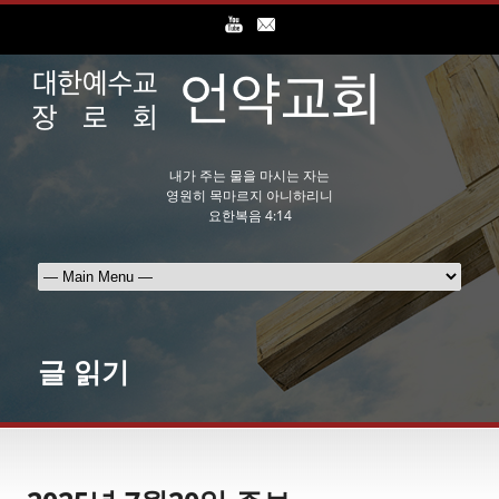
내가 주는 물을 마시는 자는
영원히 목마르지 아니하리니
요한복음 4:14
글 읽기