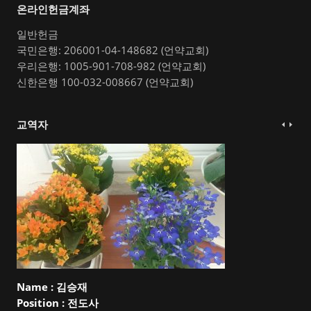
온라인헌금계좌
일반헌금
국민은행: 206001-04-148682 (언약교회)
우리은행: 1005-901-708-982 (언약교회)
신한은행 100-032-008667 (언약교회)
교역자
Name :
김승재
Position :
전도사