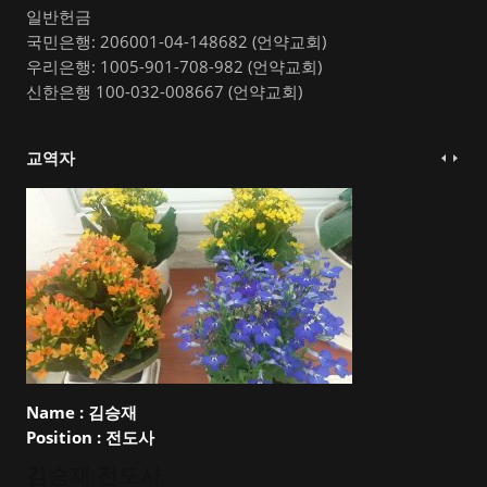
일반헌금
국민은행: 206001-04-148682 (언약교회)
우리은행: 1005-901-708-982 (언약교회)
신한은행 100-032-008667 (언약교회)
교역자
Name :
김승재
Position :
전도사
김승재 전도사