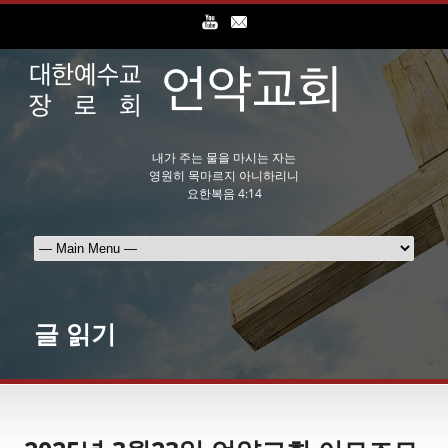
내가 주는 물을 마시는 자는
영원히 목마르지 아니하리니
요한복음 4:14
글 읽기