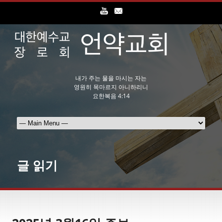
내가 주는 물을 마시는 자는
영원히 목마르지 아니하리니
요한복음 4:14
글 읽기