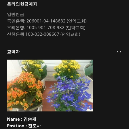
온라인헌금계좌
일반헌금
국민은행: 206001-04-148682 (언약교회)
우리은행: 1005-901-708-982 (언약교회)
신한은행 100-032-008667 (언약교회)
교역자
Name :
김승재
Position :
전도사