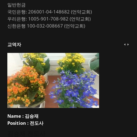
일반헌금
국민은행: 206001-04-148682 (언약교회)
우리은행: 1005-901-708-982 (언약교회)
신한은행 100-032-008667 (언약교회)
교역자
Name :
김승재
Position :
전도사
김승재 전도사