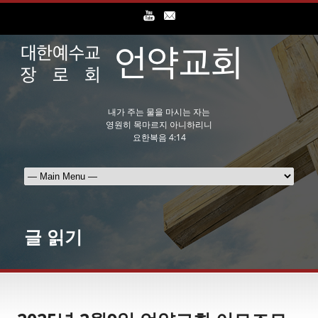
내가 주는 물을 마시는 자는
영원히 목마르지 아니하리니
요한복음 4:14
글 읽기