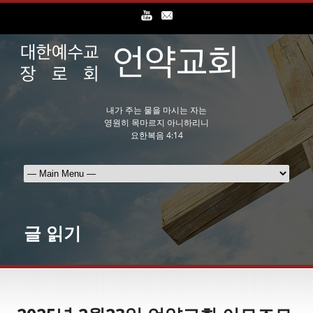
내가 주는 물을 마시는 자는
영원히 목마르지 아니하리니
요한복음 4:14
글 읽기