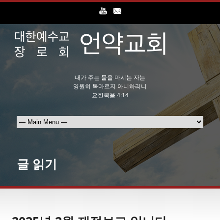
내가 주는 물을 마시는 자는
영원히 목마르지 아니하리니
요한복음 4:14
글 읽기