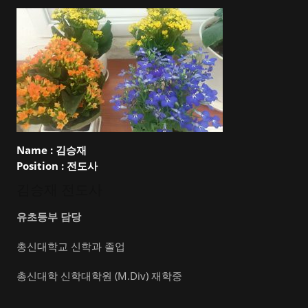
Name :
김승재
Position :
전도사
김승재 전도사
유초등부 담당
총신대학교 신학과 졸업
총신대학 신학대학원 (M.Div) 재학중