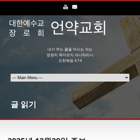
내가 주는 물을 마시는 자는
영원히 목마르지 아니하리니
요한복음 4:14
글 읽기