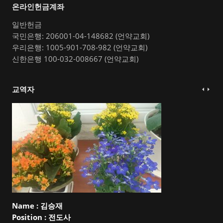
온라인헌금계좌
일반헌금
국민은행: 206001-04-148682 (언약교회)
우리은행: 1005-901-708-982 (언약교회)
신한은행 100-032-008667 (언약교회)
교역자
Name :
김승재
Position :
전도사