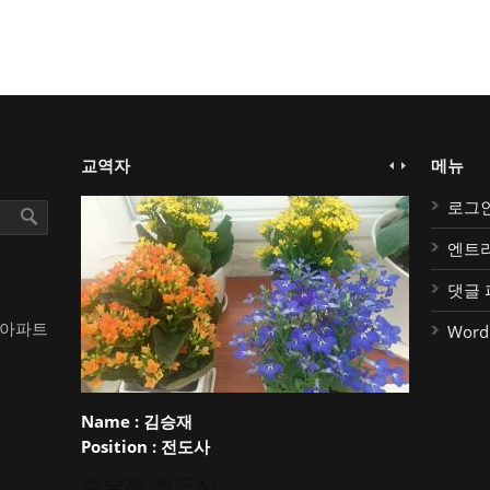
교역자
메뉴
로그
엔트
댓글 
대아파트
Word
Name :
김승재
Position :
전도사
김승재 전도사