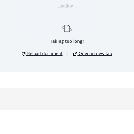
Loading...
Taking too long?
Reload document
|
Open in new tab