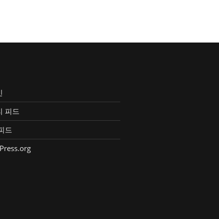
인
리 피드
피드
Press.org