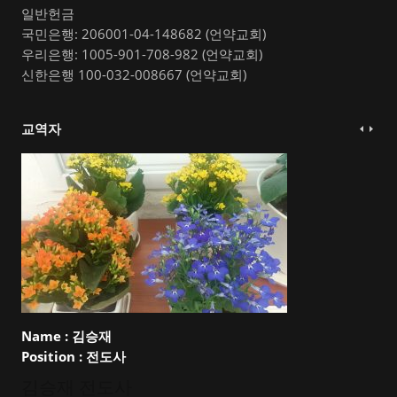
일반헌금
국민은행: 206001-04-148682 (언약교회)
우리은행: 1005-901-708-982 (언약교회)
신한은행 100-032-008667 (언약교회)
교역자
Name :
김승재
Position :
전도사
김승재 전도사