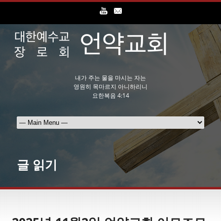
내가 주는 물을 마시는 자는
영원히 목마르지 아니하리니
요한복음 4:14
글 읽기