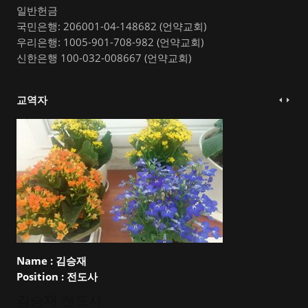
일반헌금
국민은행: 206001-04-148682 (언약교회)
우리은행: 1005-901-708-982 (언약교회)
신한은행 100-032-008667 (언약교회)
교역자
Name :
김승재
Position :
전도사
김승재 전도사