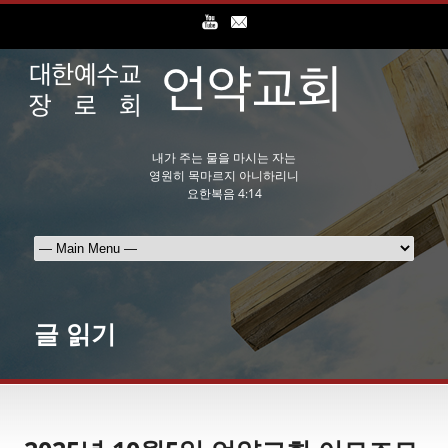
내가 주는 물을 마시는 자는
영원히 목마르지 아니하리니
요한복음 4:14
글 읽기