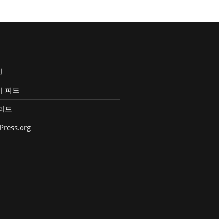
인
리 피드
피드
Press.org