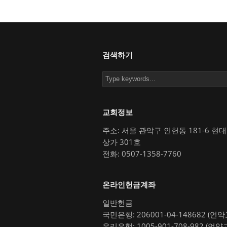
검색하기
교회정보
주소: 서울 관악구 인헌동 181-6 현
상가 301호
전화: 0507-1358-7760
온라인헌금계좌
일반헌금
국민은행: 206001-04-148682 (언
우리은행: 1005-901-708-982 (언약