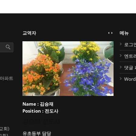
교역자
메뉴
로그
엔트
댓글 
대아파트
Word
Name :
김승재
Position :
전도사
김승재 전도사
약교회)
유초등부 담당
교회)