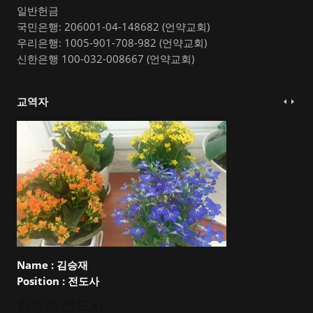
일반헌금
국민은행: 206001-04-148682 (언약교회)
우리은행: 1005-901-708-982 (언약교회)
신한은행 100-032-008667 (언약교회)
교역자
Name :
김승재
Position :
전도사
김승재 전도사