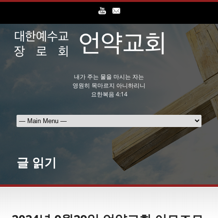
내가 주는 물을 마시는 자는
영원히 목마르지 아니하리니
요한복음 4:14
글 읽기