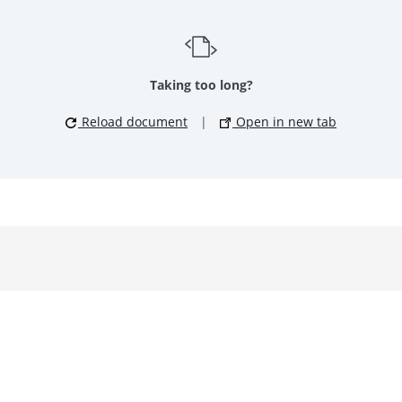
Taking too long?
Reload document
|
Open in new tab