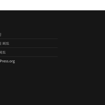
인
리 피드
피드
Press.org