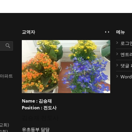
교역자
메뉴
로그
엔트
댓글 
대아파트
Word
Name :
김승재
Position :
전도사
김승재 전도사
약교회)
유초등부 담당
교회)