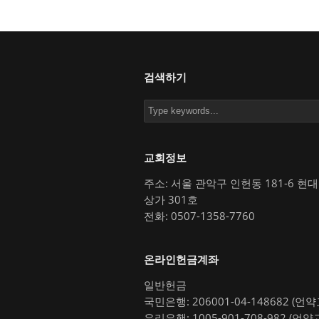
검색하기
교회정보
주소: 서울 관악구 인헌동 181-6 현
상가 301호
전화: 0507-1358-7760
온라인헌금계좌
일반헌금
국민은행: 206001-04-148682 (언
우리은행: 1005-901-708-982 (언약