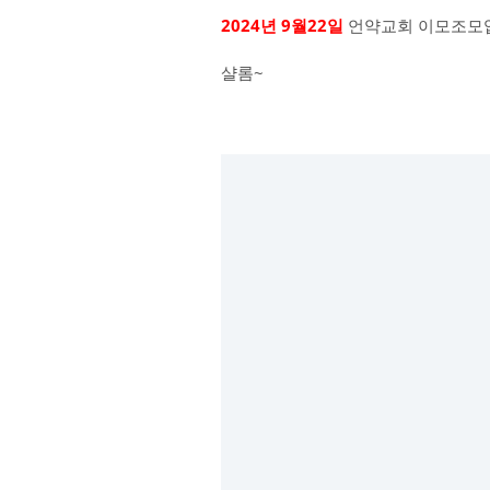
2024년 9월22일
언약교회 이모조모
샬롬~