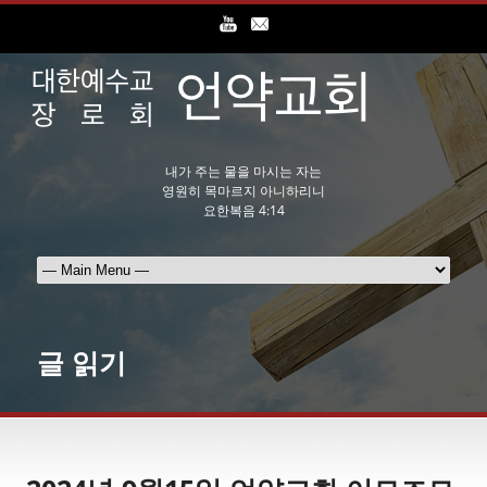
내가 주는 물을 마시는 자는
영원히 목마르지 아니하리니
요한복음 4:14
글 읽기