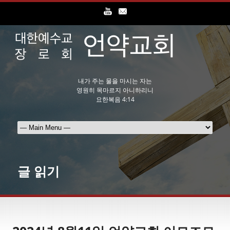
내가 주는 물을 마시는 자는
영원히 목마르지 아니하리니
요한복음 4:14
글 읽기