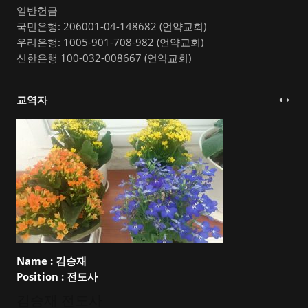
일반헌금
국민은행: 206001-04-148682 (언약교회)
우리은행: 1005-901-708-982 (언약교회)
신한은행 100-032-008667 (언약교회)
교역자
Name :
김승재
Position :
전도사
김승재 전도사