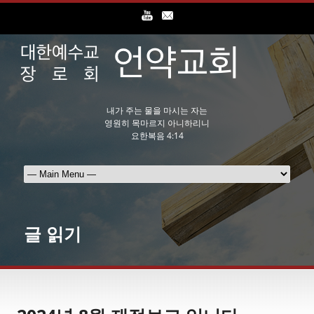
내가 주는 물을 마시는 자는
영원히 목마르지 아니하리니
요한복음 4:14
글 읽기