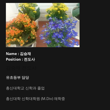
Name :
김승재
Position :
전도사
김승재 전도사
유초등부 담당
총신대학교 신학과 졸업
총신대학 신학대학원 (M.Div) 재학중