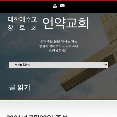
내가 주는 물을 마시는 자는
영원히 목마르지 아니하리니
요한복음 4:14
글 읽기