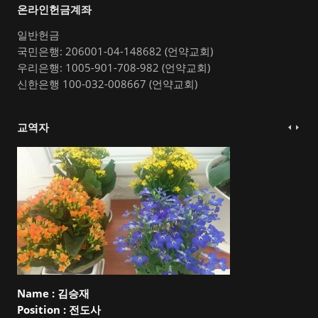
온라인헌금계좌
일반헌금
국민은행: 206001-04-148682 (언약교회)
우리은행: 1005-901-708-982 (언약교회)
신한은행 100-032-008667 (언약교회)
교역자
Name :
김승재
Position :
전도사