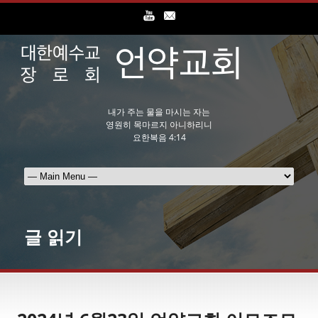
내가 주는 물을 마시는 자는
영원히 목마르지 아니하리니
요한복음 4:14
글 읽기