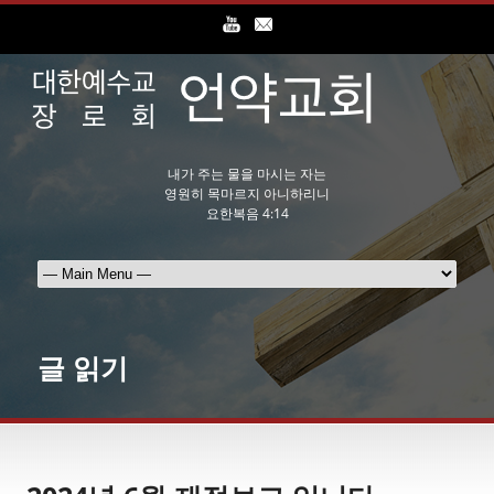
내가 주는 물을 마시는 자는
영원히 목마르지 아니하리니
요한복음 4:14
글 읽기