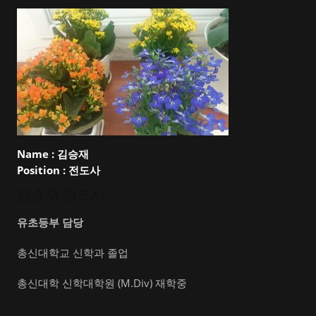
Name :
김승재
Position :
전도사
김승재 전도사
유초등부 담당
총신대학교 신학과 졸업
총신대학 신학대학원 (M.Div) 재학중