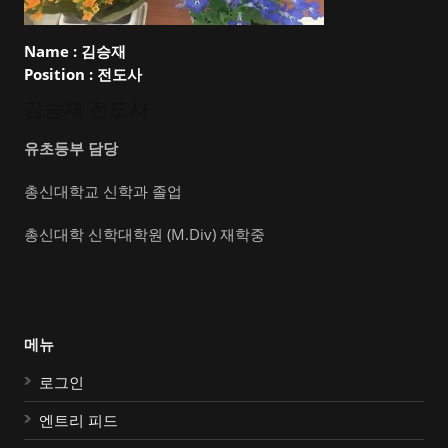
Name :
김승재
Position :
전도사
김승재 전도사
유초등부 담당
총신대학교 신학과 졸업
총신대학 신학대학원 (M.Div) 재학중
메뉴
로그인
엔트리 피드