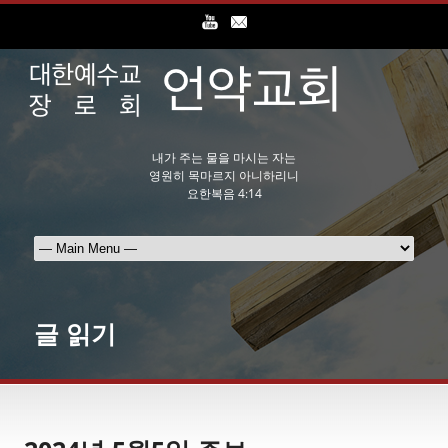
내가 주는 물을 마시는 자는
영원히 목마르지 아니하리니
요한복음 4:14
글 읽기