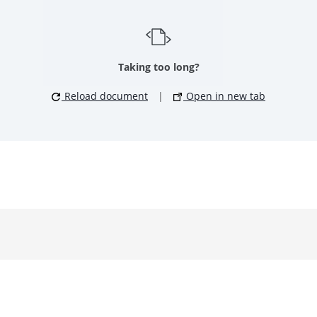
Taking too long?
Reload document
|
Open in new tab