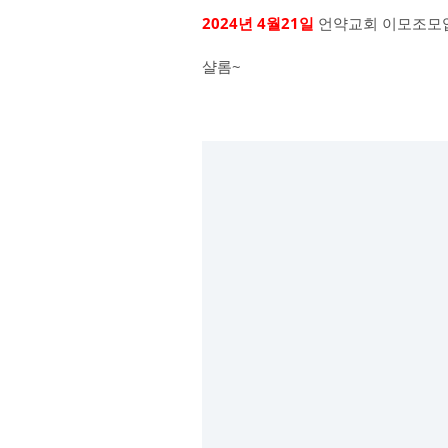
2024년 4월21일
언약교회 이모조모
샬롬~