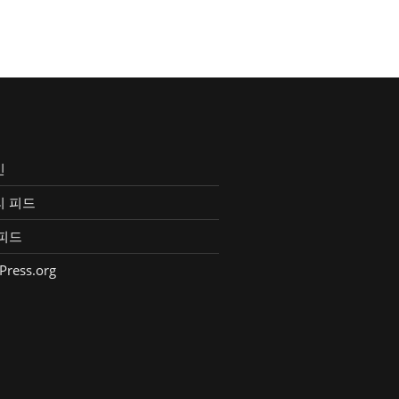
인
리 피드
피드
Press.org