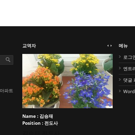
교역자
메뉴
로그
엔트
댓글 
대아파트
Word
Name :
김승재
Position :
전도사
김승재 전도사