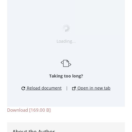
Loading...
Taking too long?
Reload document
|
Open in new tab
Download [169.00 B]
About the Author