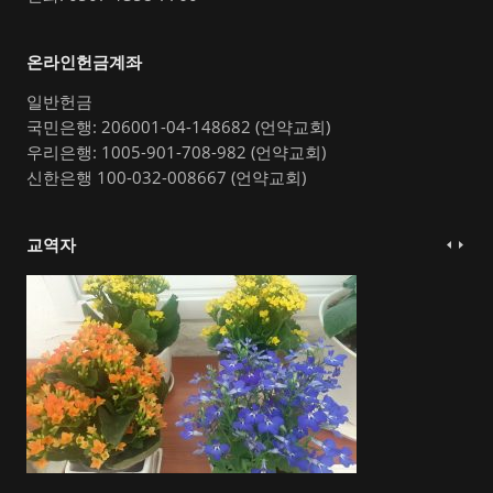
온라인헌금계좌
일반헌금
국민은행: 206001-04-148682 (언약교회)
우리은행: 1005-901-708-982 (언약교회)
신한은행 100-032-008667 (언약교회)
교역자