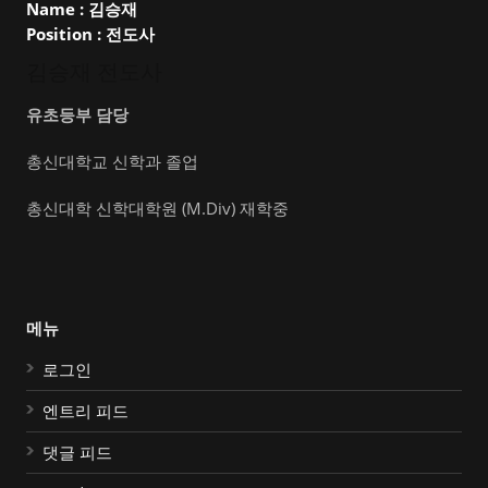
Name :
김승재
Position :
전도사
김승재 전도사
유초등부 담당
총신대학교 신학과 졸업
총신대학 신학대학원 (M.Div) 재학중
메뉴
로그인
엔트리 피드
댓글 피드