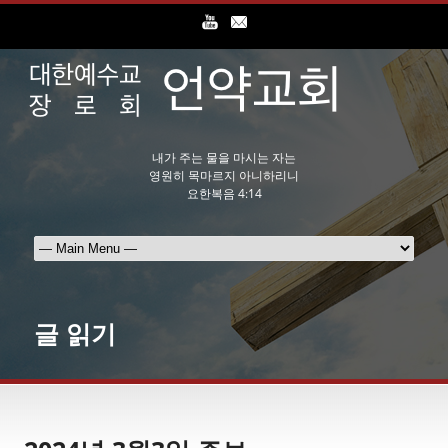
내가 주는 물을 마시는 자는
영원히 목마르지 아니하리니
요한복음 4:14
글 읽기