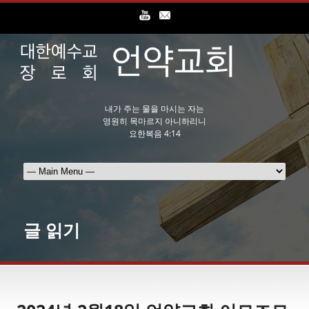
내가 주는 물을 마시는 자는
영원히 목마르지 아니하리니
요한복음 4:14
글 읽기