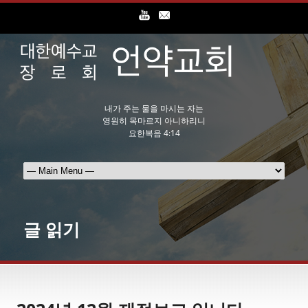
내가 주는 물을 마시는 자는
영원히 목마르지 아니하리니
요한복음 4:14
글 읽기