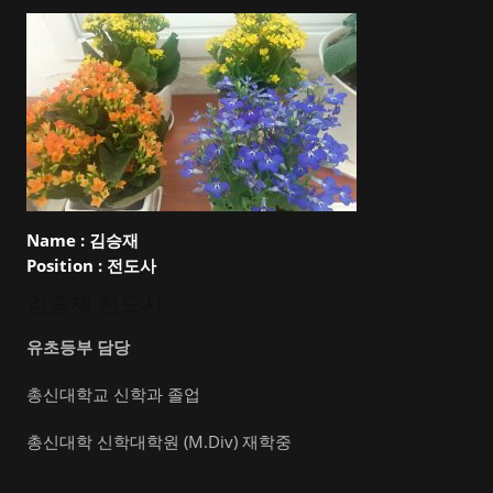
Name :
김승재
Position :
전도사
김승재 전도사
유초등부 담당
총신대학교 신학과 졸업
총신대학 신학대학원 (M.Div) 재학중