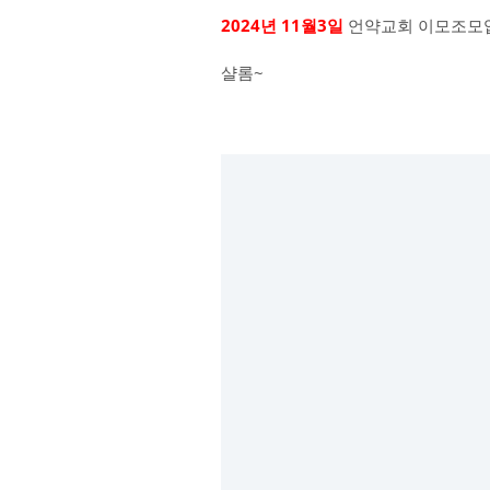
2024년 11월3일
언약교회 이모조모
샬롬~