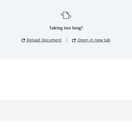
Taking too long?
Reload document
|
Open in new tab