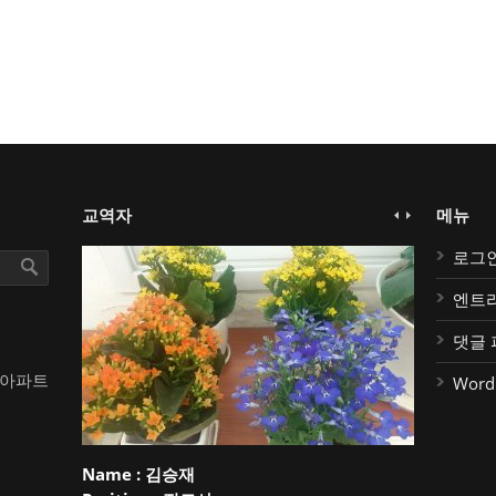
교역자
메뉴
로그
엔트
댓글 
대아파트
Word
Name :
김승재