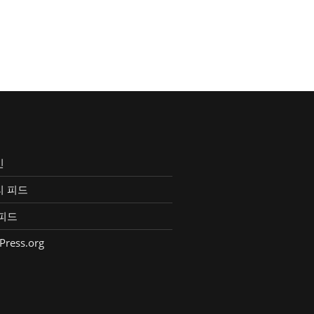
인
리 피드
피드
Press.org