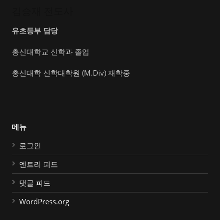
김승재 전도사
유초등부 담당
총신대학교 신학과 졸업
총신대학 신학대학원 (M.Div) 재학중
메뉴
로그인
엔트리 피드
댓글 피드
WordPress.org