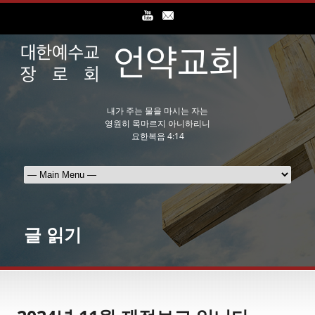
내가 주는 물을 마시는 자는
영원히 목마르지 아니하리니
요한복음 4:14
글 읽기