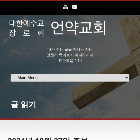
내가 주는 물을 마시는 자는
영원히 목마르지 아니하리니
요한복음 4:14
글 읽기