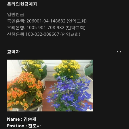
온라인헌금계좌
일반헌금
국민은행: 206001-04-148682 (언약교회)
우리은행: 1005-901-708-982 (언약교회)
신한은행 100-032-008667 (언약교회)
교역자
Name :
김승재
Position :
전도사