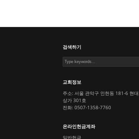
검색하기
교회정보
주소: 서울 관악구 인헌동 181-6 현
상가 301호
전화: 0507-1358-7760
온라인헌금계좌
일반헌금