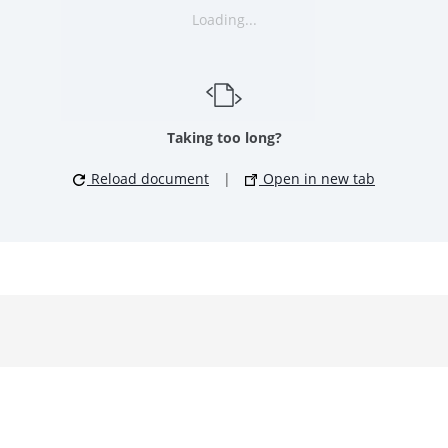
Loading...
Taking too long?
Reload document
|
Open in new tab