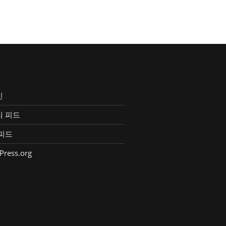
인
리 피드
피드
Press.org