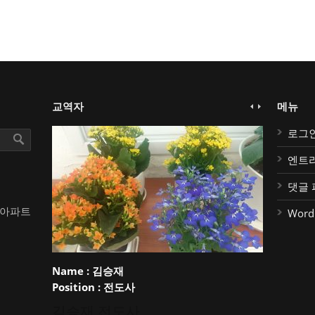
교역자
메뉴
로그
엔트
댓글 
대아파트
Word
Name :
김승재
Position :
전도사
김승재 전도사