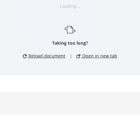
Loading...
Taking too long?
Reload document
|
Open in new tab