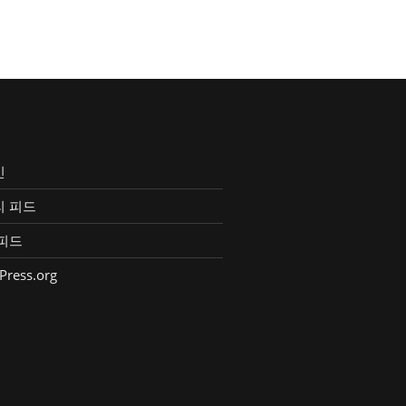
인
리 피드
피드
Press.org