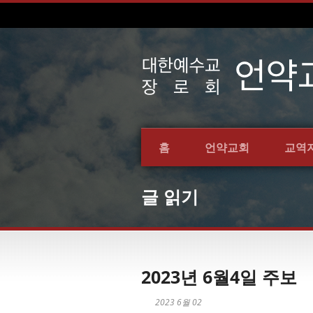
홈
언약교회
교역
글 읽기
2023년 6월4일 주보
2023 6월 02