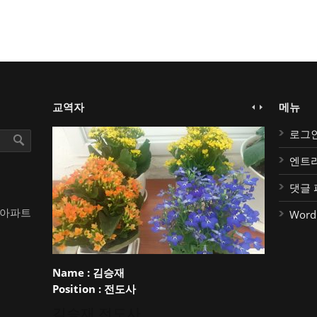
교역자
메뉴
로그
엔트
댓글 
대아파트
Word
Name :
김승재
Position :
전도사
김승재 전도사