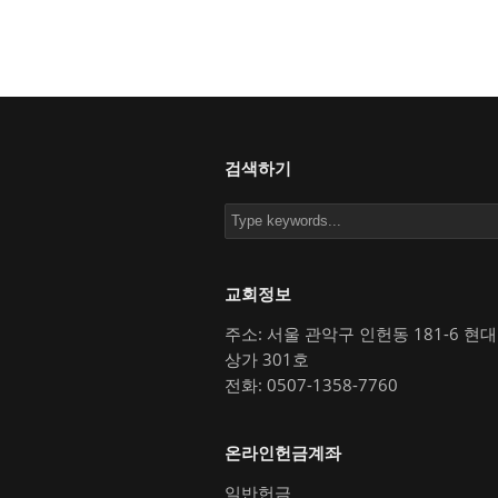
검색하기
교회정보
주소: 서울 관악구 인헌동 181-6 현
상가 301호
전화: 0507-1358-7760
온라인헌금계좌
일반헌금