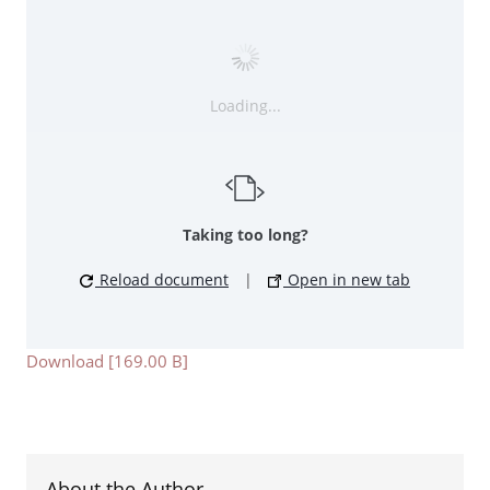
Loading...
Taking too long?
Reload document
|
Open in new tab
Download [169.00 B]
About the Author