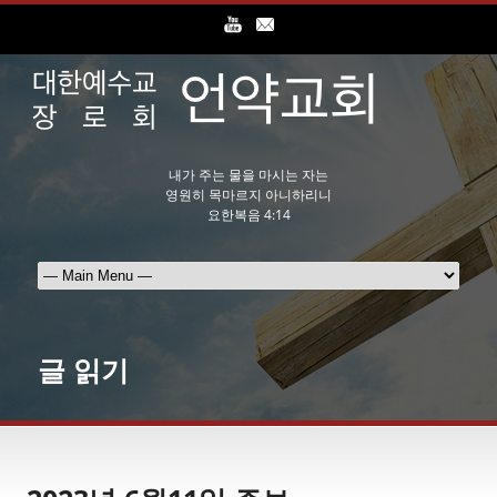
내가 주는 물을 마시는 자는
영원히 목마르지 아니하리니
요한복음 4:14
글 읽기