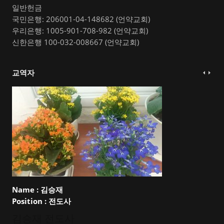
일반헌금
국민은행: 206001-04-148682 (언약교회)
우리은행: 1005-901-708-982 (언약교회)
신한은행 100-032-008667 (언약교회)
교역자
Name :
김승재
Position :
전도사
김승재 전도사