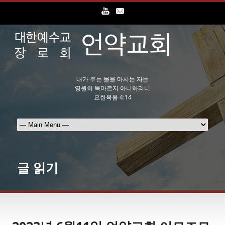
내가 주는 물을 마시는 자는
영원히 목마르지 아니하리니
요한복음 4:14
글 읽기