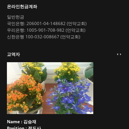
온라인헌금계좌
일반헌금
국민은행: 206001-04-148682 (언약교회)
우리은행: 1005-901-708-982 (언약교회)
신한은행 100-032-008667 (언약교회)
교역자
Name :
김승재
Position :
전도사