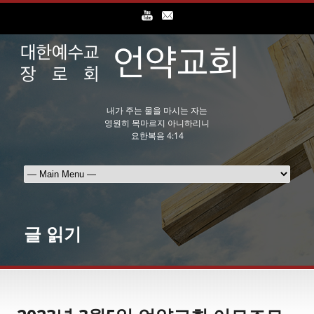
내가 주는 물을 마시는 자는
영원히 목마르지 아니하리니
요한복음 4:14
글 읽기