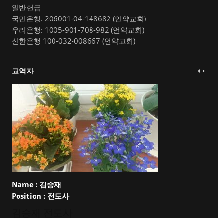
일반헌금
국민은행: 206001-04-148682 (언약교회)
우리은행: 1005-901-708-982 (언약교회)
신한은행 100-032-008667 (언약교회)
교역자
Name :
김승재
Position :
전도사
김승재 전도사