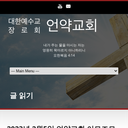
내가 주는 물을 마시는 자는
영원히 목마르지 아니하리니
요한복음 4:14
글 읽기