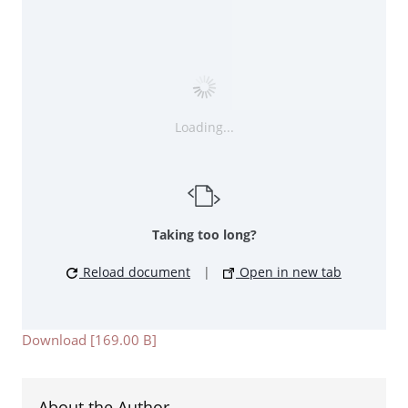
Loading...
Taking too long?
Reload document
|
Open in new tab
Download [169.00 B]
About the Author