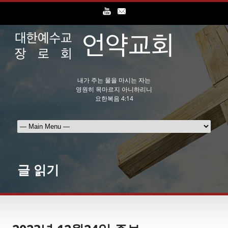
내가 주는 물을 마시는 자는
영원히 목마르지 아니하리니
요한복음 4:14
글 읽기