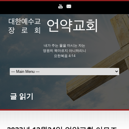
내가 주는 물을 마시는 자는
영원히 목마르지 아니하리니
요한복음 4:14
글 읽기