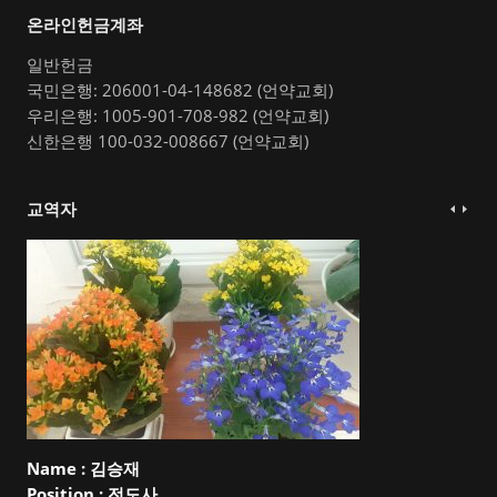
온라인헌금계좌
일반헌금
국민은행: 206001-04-148682 (언약교회)
우리은행: 1005-901-708-982 (언약교회)
신한은행 100-032-008667 (언약교회)
교역자
Name :
김승재
Position :
전도사