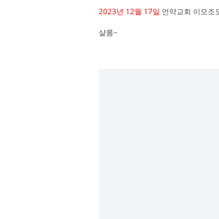
2023년 12월 17일
언약교회 이모조
샬롬~