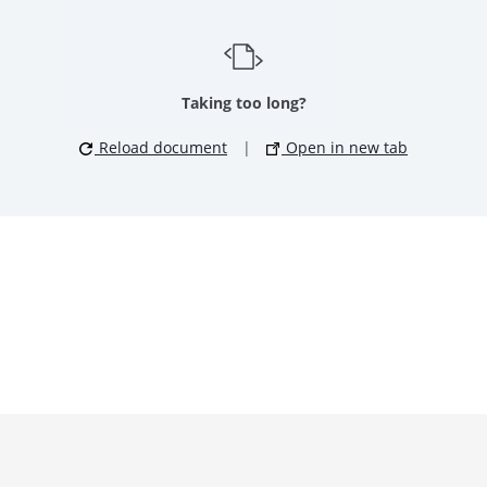
Taking too long?
Reload document
|
Open in new tab