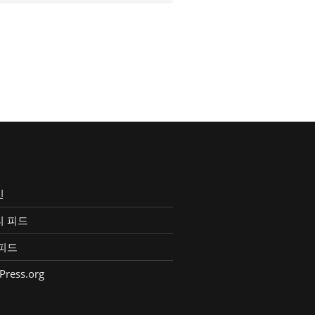
인
리 피드
피드
Press.org