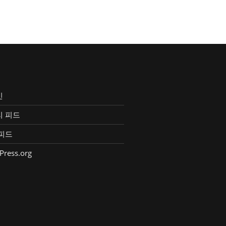
인
리 피드
피드
Press.org