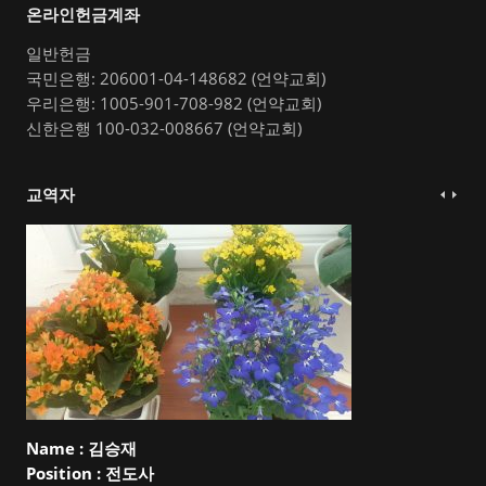
온라인헌금계좌
일반헌금
국민은행: 206001-04-148682 (언약교회)
우리은행: 1005-901-708-982 (언약교회)
신한은행 100-032-008667 (언약교회)
교역자
Name :
김승재
Position :
전도사