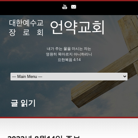
내가 주는 물을 마시는 자는
영원히 목마르지 아니하리니
요한복음 4:14
글 읽기